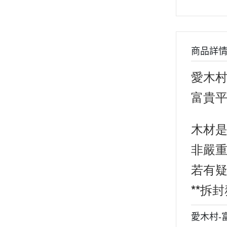
商品詳
愛木村
富貴平安
木材
非嚴
若有
**拆
愛木村-