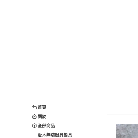
首頁
關於
全部商品
愛木無漆廚具餐具