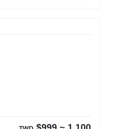
$
999 ~ 1,100
TWD